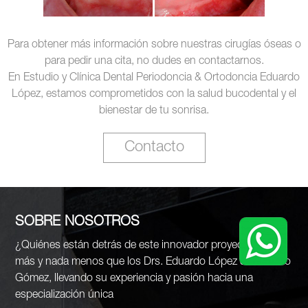
Para obtener más información sobre nuestras cirugías óseas o
para pedir una cita, no dudes en contactarnos.
En Estudio y Clínica Dental Periodoncia & Ortodoncia Eduardo
López, estamos comprometidos con la salud bucodental y el
bienestar de tu sonrisa.
Contacto
SOBRE NOSOTROS
¿Quiénes están detrás de este innovador proyecto? Nada
más y nada menos que los Drs. Eduardo López & Conrado
Gómez, llevando su experiencia y pasión hacia una
especialización única