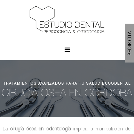
S
a
l
t
a
r
a
l
c
o
n
t
e
TRATAMIENTOS AVANZADOS PARA TU SALUD BUCODENTAL
n
i
CIRUGÍA ÓSEA EN CÓRDOBA
d
o
La
cirugía ósea en odontología
implica la manipulación del