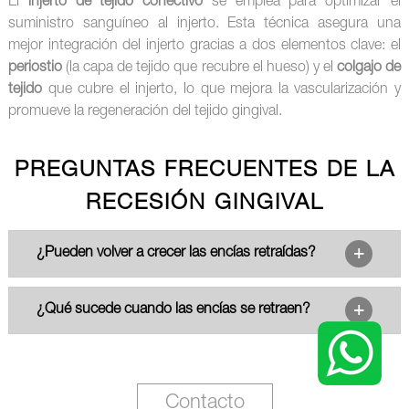
El
injerto de tejido conectivo
se emplea para optimizar el
suministro sanguíneo al injerto. Esta técnica asegura una
mejor integración del injerto gracias a dos elementos clave: el
periostio
(la capa de tejido que recubre el hueso) y el
colgajo de
tejido
que cubre el injerto, lo que mejora la vascularización y
promueve la regeneración del tejido gingival.
PREGUNTAS FRECUENTES DE LA
RECESIÓN GINGIVAL
¿Pueden volver a crecer las encías retraídas?
¿Qué sucede cuando las encías se retraen?
Contacto