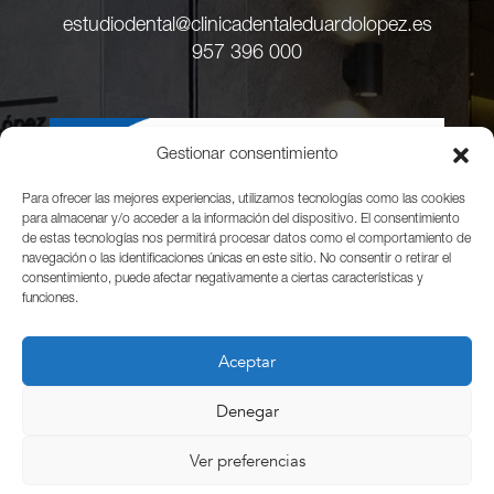
estudiodental@clinicadentaleduardolopez.es
957 396 000
Gestionar consentimiento
Para ofrecer las mejores experiencias, utilizamos tecnologías como las cookies
para almacenar y/o acceder a la información del dispositivo. El consentimiento
de estas tecnologías nos permitirá procesar datos como el comportamiento de
navegación o las identificaciones únicas en este sitio. No consentir o retirar el
consentimiento, puede afectar negativamente a ciertas características y
funciones.
Aceptar
Denegar
Copyright © 2026 Todos los derechos reservados.
Ver preferencias
Aviso Legal
·
Política de privacidad
·
Política de cookies