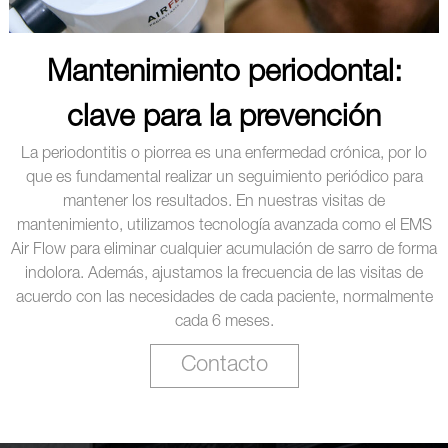
Mantenimiento periodontal:
clave para la prevención
La periodontitis o piorrea es una enfermedad crónica, por lo
que es fundamental realizar un seguimiento periódico para
mantener los resultados. En nuestras visitas de
mantenimiento, utilizamos tecnología avanzada como el EMS
Air Flow para eliminar cualquier acumulación de sarro de forma
indolora. Además, ajustamos la frecuencia de las visitas de
acuerdo con las necesidades de cada paciente, normalmente
cada 6 meses.
Contacto