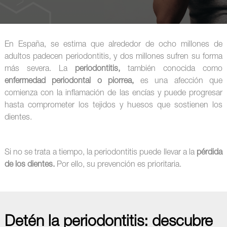
En España, se estima que alrededor de ocho millones de
adultos padecen periodontitis, y dos millones sufren su forma
más severa. La
periodontitis,
también conocida como
enfermedad periodontal o piorrea,
es una afección que
comienza con la inflamación de las encías y puede progresar
hasta comprometer los tejidos y huesos que sostienen los
dientes.
Si no se trata a tiempo, la periodontitis puede llevar a la
pérdida
de los dientes.
Por ello, su prevención es prioritaria.
Detén la periodontitis: descubre