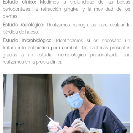
Estudio clínico:
Medimos la profundidad de las bolsas
periodontales, la retracción gingival y la movilidad de los
dientes.
Estudio radiológico:
Realizamos radiografías para evaluar la
pérdida de hueso.
Estudio microbiológico:
Identificamos si es necesario un
tratamiento antibiótico para combatir las bacterias presentes
gracias a un estudio microbiológico personalizado que
realizamos en la propia clínica.