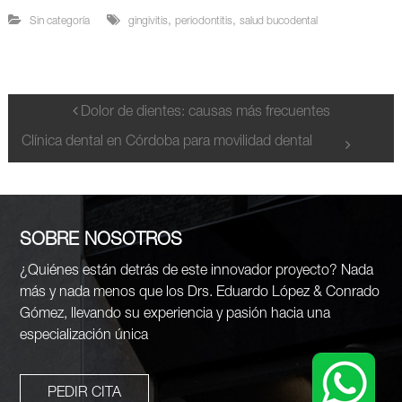
,
,
Sin categoría
gingivitis
periodontitis
salud bucodental
N
Dolor de dientes: causas más frecuentes
Clínica dental en Córdoba para movilidad dental
a
v
e
SOBRE NOSOTROS
g
¿Quiénes están detrás de este innovador proyecto? Nada
más y nada menos que los Drs. Eduardo López & Conrado
a
Gómez, llevando su experiencia y pasión hacia una
especialización única
c
i
PEDIR CITA