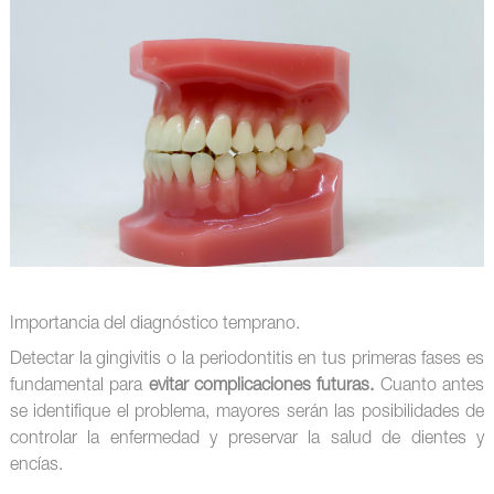
Importancia del diagnóstico temprano.
Detectar la gingivitis o la periodontitis en tus primeras fases es
fundamental para
evitar complicaciones futuras.
Cuanto antes
se identifique el problema, mayores serán las posibilidades de
controlar la enfermedad y preservar la salud de dientes y
encías.