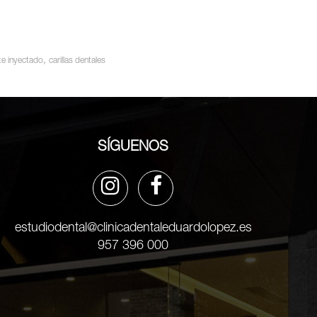
,
te inyectado
carillas dentales
SÍGUENOS
estudiodental@clinicadentaleduardolopez.es
957 396 000