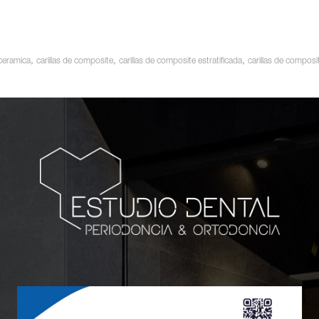
,
,
,
 ceramica
carillas de composite
carillas de composite estratificada
carillas de composi