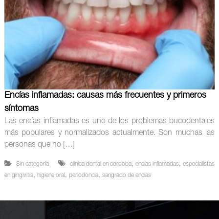
Encías inflamadas: causas más frecuentes y primeros
síntomas
Las encías inflamadas es uno de los problemas bucodentales
más populares y normalizados actualmente. Son muchas las
personas que no […]
,
,
Sin categoría
clinica dental en cordoba
encías inflamadas
especialistas
,
,
,
en gingivitis
higiene oral
periodoncia
sangrado de encías