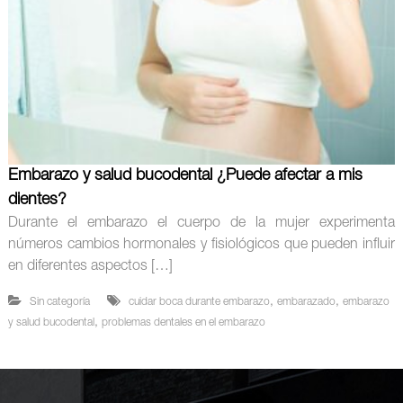
Embarazo y salud bucodental ¿Puede afectar a mis
dientes?
Durante el embarazo el cuerpo de la mujer experimenta
números cambios hormonales y fisiológicos que pueden influir
en diferentes aspectos […]
,
,
Sin categoría
cuidar boca durante embarazo
embarazado
embarazo
,
y salud bucodental
problemas dentales en el embarazo