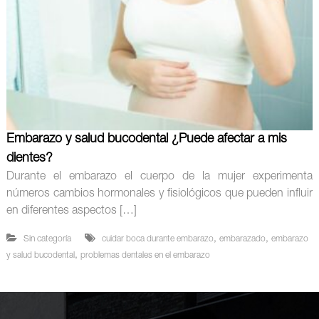
Embarazo y salud bucodental ¿Puede afectar a mis
dientes?
Durante el embarazo el cuerpo de la mujer experimenta
números cambios hormonales y fisiológicos que pueden influir
en diferentes aspectos […]
,
,
Sin categoría
cuidar boca durante embarazo
embarazado
embarazo
,
y salud bucodental
problemas dentales en el embarazo