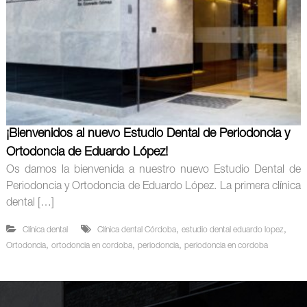
¡Bienvenidos al nuevo Estudio Dental de Periodoncia y
Ortodoncia de Eduardo López!
Os damos la bienvenida a nuestro nuevo Estudio Dental de
Periodoncia y Ortodoncia de Eduardo López. La primera clínica
dental […]
,
,
Clínica dental
Clínica dental Córdoba
estudio dental eduardo lopez
,
,
,
Ortodoncia
ortodoncia en cordoba
periodoncia
periodoncia en cordoba