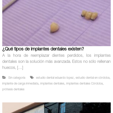
¿Qué tipos de implantes dentales existen?
A la hora de reemplazar dientes perdidos, los implantes
dentales son la solución más avanzada. Estos no sólo rellenan
huecos, […]
,
,
Sin categoría
estudio dental eduardo lopez
estudio dental en córdoba
,
,
,
implante de carga inmediata
implantes dentales
implantes dentales Córdoba
prótesis dentales