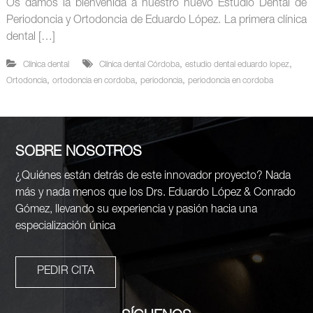
Os damos la bienvenida a nuestro nuevo Estudio Dental de
Periodoncia y Ortodoncia de Eduardo López. La primera clínica
dental […]
,
,
Clínica dental
Clínica dental Córdoba
estudio dental eduardo lopez
,
,
,
Ortodoncia
ortodoncia en cordoba
periodoncia
periodoncia en cordoba
SOBRE NOSOTROS
¿Quiénes están detrás de este innovador proyecto? Nada
más y nada menos que los Drs. Eduardo López & Conrado
Gómez, llevando su experiencia y pasión hacia una
especialización única
PEDIR CITA