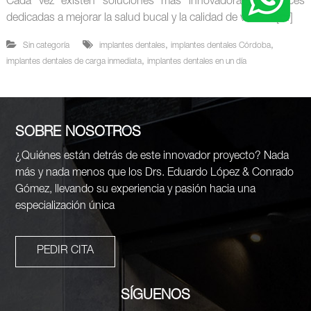
Cada vez existen soluciones más innovadoras y eficaces
dedicadas a mejorar la salud bucal y la calidad de vida de […]
,
,
Sin categoría
implantes dentales
implantes dentales Córdoba
,
implantes dentales de carga inmediata
implantes dentales en un día
SOBRE NOSOTROS
¿Quiénes están detrás de este innovador proyecto? Nada
más y nada menos que los Drs. Eduardo López & Conrado
Gómez, llevando su experiencia y pasión hacia una
especialización única
PEDIR CITA
SÍGUENOS