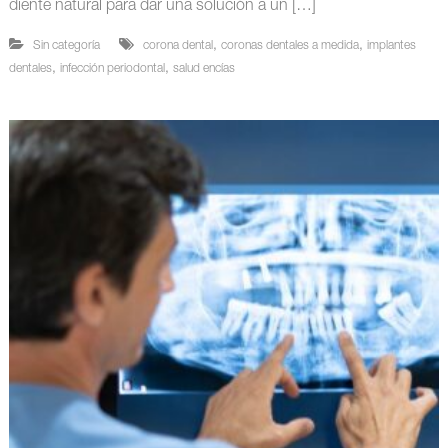
diente natural para dar una solución a un […]
,
,
Sin categoría
corona dental
coronas dentales a medida
implantes
,
,
dentales
infección periodontal
salud encías