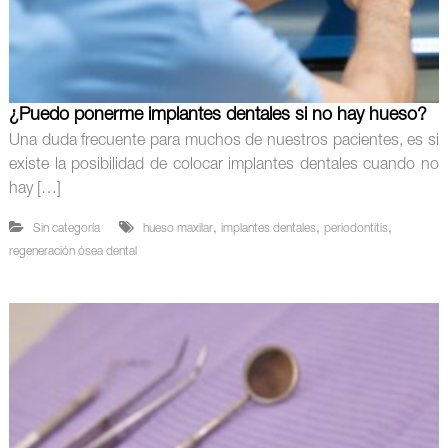
¿Puedo ponerme implantes dentales si no hay hueso?
Una duda frecuente para muchos de nuestros pacientes, es si
existe la posibilidad de colocar implantes dentales cuando no
hay […]
,
,
,
Sin categoría
hueso maxilar
implantes dentales
periodontitis
regeneración ósea dental